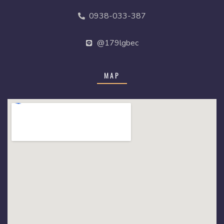
0938-033-387
@179lgbec
MAP