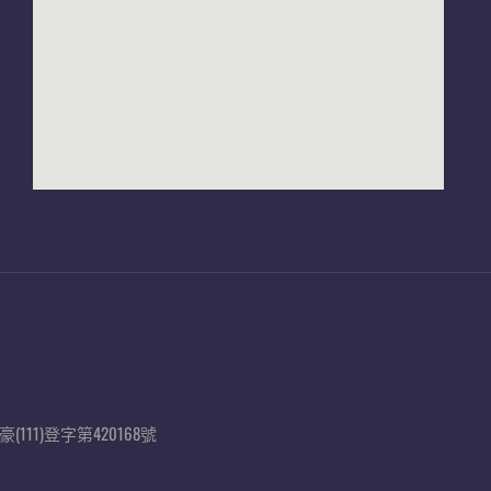
豪
(111)
登字第
420168
號