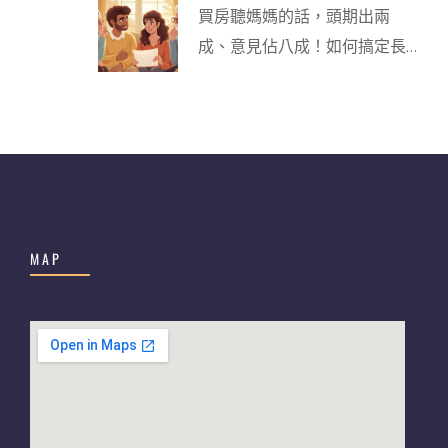
買房聽媽媽的話，頭期出兩
成、意見佔八成！如何搞定長
輩煞？
MAP