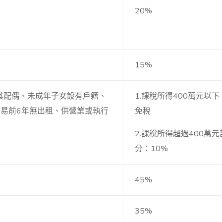
20%
15%
其配偶、未成年子女設有戶籍、
1.課稅所得400萬元以下
交易前6年無出租、供營業或執行
免稅
）
2.課稅所得超過400萬元
分：10%
45%
35%