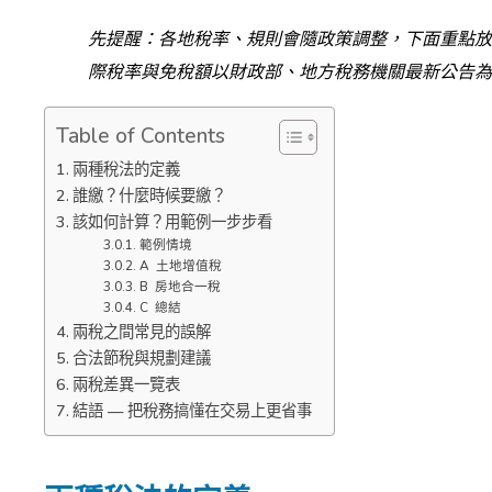
先提醒：各地稅率、規則會隨政策調整，下面重點放
際稅率與免稅額以財政部、地方稅務機關最新公告為
Table of Contents
兩種稅法的定義
誰繳？什麼時候要繳？
該如何計算？用範例一步步看
範例情境
A 土地增值稅
B 房地合一稅
C 總結
兩稅之間常見的誤解
合法節稅與規劃建議
兩稅差異一覽表
結語 — 把稅務搞懂在交易上更省事