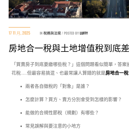
17 11 月, 2025
IN
稅務與法規
POSTED BY
LUFFY
房地合一稅與土地增值稅到底
「買賣房子到底要繳哪些稅？」這個問題看似簡單，答案
花稅……但最容易搞混、也最常讓人算錯的就是
房地合一稅
兩者各自徵稅的「對象」是誰？
怎麼計算？買方、賣方分別會受到怎樣的影響？
能做的合規性節稅（規劃）有哪些？
常見誤解與要注意的小地方