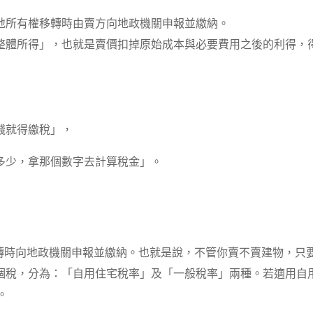
地所有權移轉時由賣方向地政機關申報並繳納。
整體所得」，也就是賣價扣掉原始成本與必要費用之後的利得，
錢就得繳稅」，
多少，拿那個數字去計算稅金」。
移轉時向地政機關申報並繳納。也就是說，不管你賣不賣建物，只
個稅，分為：「自用住宅稅率」及「一般稅率」兩種。若適用自
。