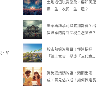
土地增值稅貴桑桑，要如何運
用一生一次與一生一屋？
繼承再繼承可以累加計算？出
售繼承的房到底稅金怎麼算？
股市熱錢淹腳目！懂這招把
稅、印
「紙上富貴」變成「三代資
產」
買房聽媽媽的話，頭期出兩
成、意見佔八成！如何搞定長
輩煞？