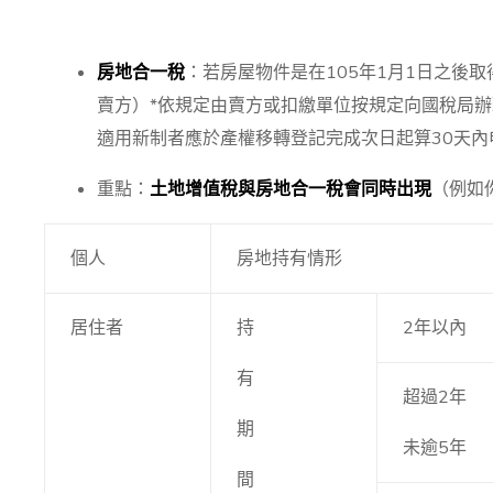
房地合一稅
：若房屋物件是在105年1月1日之後
賣方）*依規定由賣方或扣繳單位按規定向國稅局
適用新制者應於產權移轉登記完成次日起算30天內
重點：
土地增值稅與房地合一稅會同時出現
（例如
個人
房地持有情形
居住者
持
2年以內
有
超過2年
期
未逾5年
間