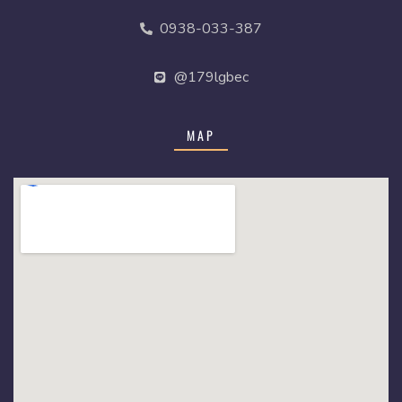
0938-033-387
@179lgbec
MAP