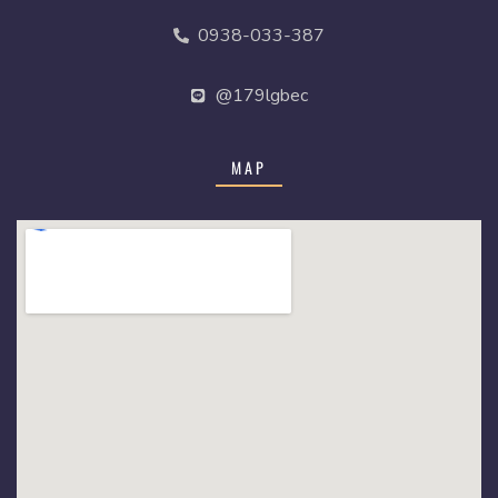
0938-033-387
@179lgbec
MAP