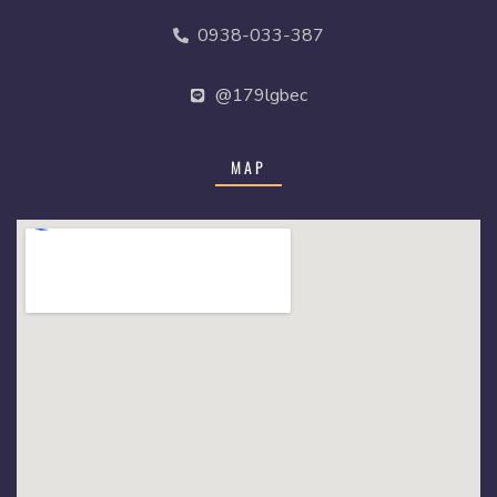
0938-033-387
@179lgbec
MAP